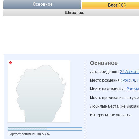
Основное
Блог
( 0 )
Шпионаж
Основное
Дата рождения :
27 Август
Место рождения :
Россия
,
Н
Место нахождения :
Россия
Место проживания : не ука
Любимые места : не указа
Интересы : не указаны
Портрет заполнен на 53 %