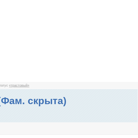
статус
«трастовый»
(Фам. скрыта)