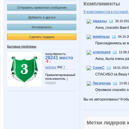
Комплименты
Отправить приватное сообщение
9 комплиментов в гостевой 
Добавить в друзья
дважды
20.10.201
Игнорировать
Анна, спасибо Вам 
мамёныш
04.10.2
Сделать подарок
Присоединяюсь ко 
Бытовые проблемы
argentum4
12.08.
популярность:
28241 место
Анна, была очень ра
-3 ↓
рейтинг
842
?
СержС
18.01.2014
СПАСИБО за Вашу 
Привилегированный
пользователь
3
уровня
Лисичечка
13.05.
Огромное спасибо за
Вы не авторизованы! Чтоб
Метки лидеров