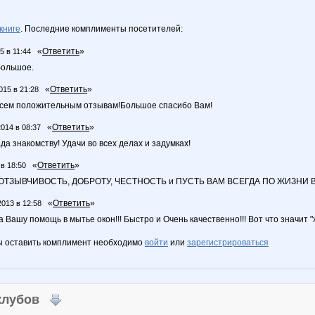
книге
. Последние комплименты посетителей:
«
Ответить
»
5 в 11:44
большое.
«
Ответить
»
015 в 21:28
всем положительным отзывам!Большое спасибо Вам!
«
Ответить
»
2014 в 08:37
да знакомству! Удачи во всех делах и задумках!
«
Ответить
»
 в 18:50
ОТЗЫВЧИВОСТЬ, ДОБРОТУ, ЧЕСТНОСТЬ и ПУСТЬ ВАМ ВСЕГДА ПО ЖИЗНИ В
«
Ответить
»
2013 в 12:58
 Вашу помощь в мытье окон!!! Быстро и Очень качественно!!! Вот что значит "х
ы оставить комплимент необходимо
войти
или
зарегистрироваться
 клубов