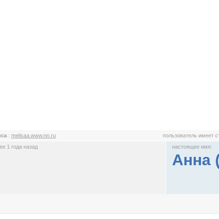
иса
:
melisaa.www.nn.ru
пользователь имеет 
е 1 года назад
настоящее имя:
Анна 